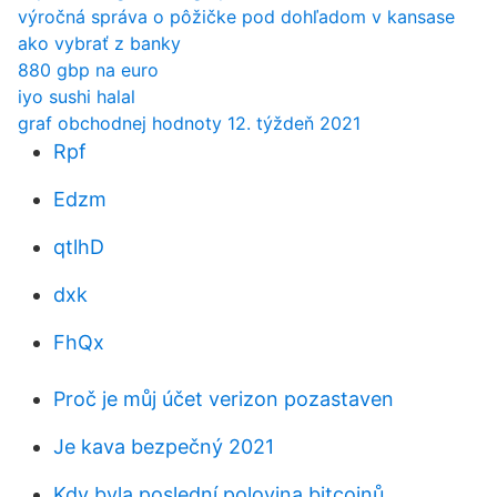
výročná správa o pôžičke pod dohľadom v kansase
ako vybrať z banky
880 gbp na euro
iyo sushi halal
graf obchodnej hodnoty 12. týždeň 2021
Rpf
Edzm
qtlhD
dxk
FhQx
Proč je můj účet verizon pozastaven
Je kava bezpečný 2021
Kdy byla poslední polovina bitcoinů