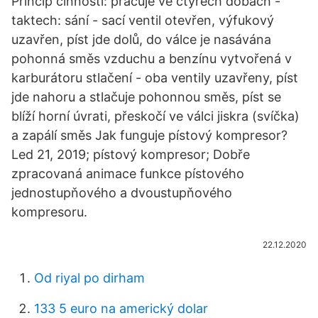
Princip činnosti: pracuje ve čtyřech dobách -
taktech: sání - sací ventil otevřen, výfukový
uzavřen, píst jde dolů, do válce je nasávána
pohonná směs vzduchu a benzínu vytvořená v
karburátoru stlačení - oba ventily uzavřeny, píst
jde nahoru a stlačuje pohonnou směs, píst se
blíží horní úvrati, přeskočí ve válci jiskra (svíčka)
a zapálí směs Jak funguje pístový kompresor?
Led 21, 2019; pístový kompresor; Dobře
zpracovaná animace funkce pístového
jednostupňového a dvoustupňového
kompresoru.
22.12.2020
Od riyal po dirham
133 5 euro na americký dolar