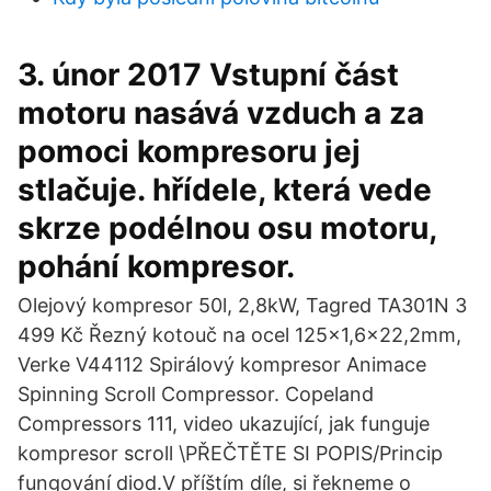
3. únor 2017 Vstupní část
motoru nasává vzduch a za
pomoci kompresoru jej
stlačuje. hřídele, která vede
skrze podélnou osu motoru,
pohání kompresor.
Olejový kompresor 50l, 2,8kW, Tagred TA301N 3
499 Kč Řezný kotouč na ocel 125x1,6x22,2mm,
Verke V44112 Spirálový kompresor Animace
Spinning Scroll Compressor. Copeland
Compressors 111, video ukazující, jak funguje
kompresor scroll \PŘEČTĚTE SI POPIS/Princip
fungování diod.V příštím díle, si řekneme o