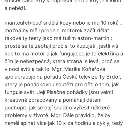
součet času, kdy kompresor běží a kdy je v klidu
a neběží.
manteufel>buď si dělá kozy nebo je mu 10 roků ..
možná by měli prodejci motorek začít dělat
takové ty testy jako má tuším aston-martin :
prostě se tě zeptají proč si to kupuješ , jestli víš
kde to má motor a jak funguje,co je to elektřina a
čím je nebezpečná, která strana je levá, proč se
v noci svítí a tak lol Mgr. Marika Koňařová
spolupracuje na pořadu České televize Ty Brďo!,
který je pohádkovou soutěží pro děti o tom, jak
funguje svět. Její Písečné pohádky jsou velmi
kreativně zpracovány a pomáhají dětem
pochopit, jak se dají snadno vyřešit některé
problémy v životě. Mgr. Dále pravidlo, že by
neměl spínat více jak 10 x za hodinu a cykly, tedy