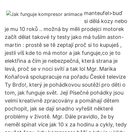
manteufel>buď
si dělá kozy nebo
je mu 10 roků .. možná by měli prodejci motorek
začít dělat takové ty testy jako má tuším aston-
martin : prostě se tě zeptají proč si to kupuješ ,
jestli víš kde to má motor a jak funguje,co je to
elektřina a čím je nebezpečná, která strana je
levá, proč se v noci svítí a tak lol Mgr. Marika
Koňařová spolupracuje na pořadu České televize
Ty Brďo!, který je pohádkovou soutěží pro děti o
tom, jak funguje svět. Její Písečné pohádky jsou
velmi kreativně zpracovány a pomáhají dětem
pochopit, jak se dají snadno vyřešit některé
problémy v životě. Mgr. Dále pravidlo, že by
neměl spínat více jak 10 x za hodinu a cykly, tedy