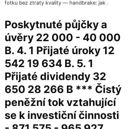
fotku bez ztraty kvality — handbrake: jak .
Poskytnuté půjčky a
úvěry 22 000 - 40 000
B. 4. 1 Přijaté úroky 12
542 19 634 B. 5. 1
Přijaté dividendy 32
650 28 266 B *** Čistý
peněžní tok vztahující
se k investiční činnosti
- 871 575 - 965 927