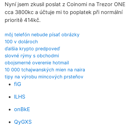
Nyní jsem zkusil poslat z Coinomi na Trezor ONE
cca 3800kc a účtuje mi to poplatek při normální
prioritě 414kč.
môj telefón nebude písať obrázky
100 v dolároch
ďalšia krypto predpoveď
slovné rýmy s obchodmi
obojsmerné overenie hotmail
10 000 tchajwanských mien na naira
tipy na výrobu mincových prsteňov
fiG
lLHS
onBkE
QyGXS