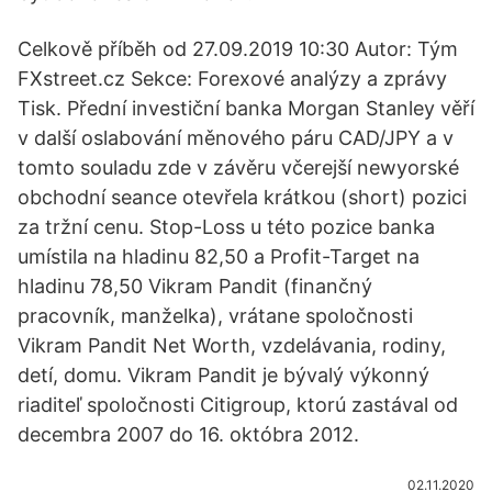
Celkově příběh od 27.09.2019 10:30 Autor: Tým
FXstreet.cz Sekce: Forexové analýzy a zprávy
Tisk. Přední investiční banka Morgan Stanley věří
v další oslabování měnového páru CAD/JPY a v
tomto souladu zde v závěru včerejší newyorské
obchodní seance otevřela krátkou (short) pozici
za tržní cenu. Stop-Loss u této pozice banka
umístila na hladinu 82,50 a Profit-Target na
hladinu 78,50 Vikram Pandit (finančný
pracovník, manželka), vrátane spoločnosti
Vikram Pandit Net Worth, vzdelávania, rodiny,
detí, domu. Vikram Pandit je bývalý výkonný
riaditeľ spoločnosti Citigroup, ktorú zastával od
decembra 2007 do 16. októbra 2012.
02.11.2020