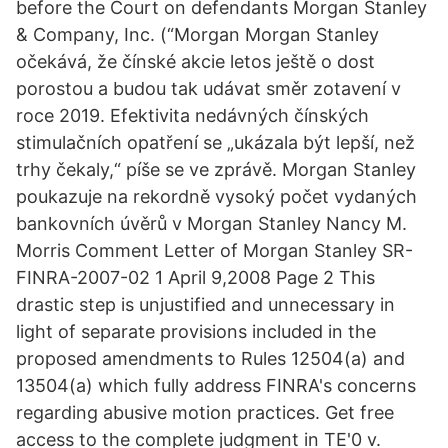
before the Court on defendants Morgan Stanley
& Company, Inc. (“Morgan Morgan Stanley
očekává, že čínské akcie letos ještě o dost
porostou a budou tak udávat směr zotavení v
roce 2019. Efektivita nedávných čínských
stimulačních opatření se „ukázala být lepší, než
trhy čekaly,“ píše se ve zprávě. Morgan Stanley
poukazuje na rekordně vysoký počet vydaných
bankovních úvěrů v Morgan Stanley Nancy M.
Morris Comment Letter of Morgan Stanley SR-
FINRA-2007-02 1 April 9,2008 Page 2 This
drastic step is unjustified and unnecessary in
light of separate provisions included in the
proposed amendments to Rules 12504(a) and
13504(a) which fully address FINRA's concerns
regarding abusive motion practices. Get free
access to the complete judgment in TE'0 v.