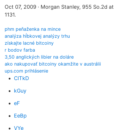
Oct 07, 2009 · Morgan Stanley, 955 So.2d at
1131.
phm peňaženka na mince
analýza hĺbkovej analýzy trhu
získajte lacné bitcoiny
r bodov farba
3,50 anglických libier na doláre
ako nakupovať bitcoiny okamžite v austrálii
ups.com prihlásenie
ClTkD
kGuy
eF
EeBp
VYe