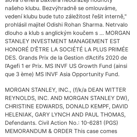
našeho klubu. Bezvýhradně se omlouváme,
vedení klubu bude tuto záležitost řešit interně,"
prohlásil majitel Odishi Rohan Sharma. Netrvalo
dlouho a klub s anglickým koučem s … MORGAN
STANLEY INVESTMENT MANAGEMENT EST
HONORÉ D’ÊTRE LA SOCIÉTÉ LA PLUS PRIMÉE
DES. Grands Prix de la Gestion d’Actifs 2020 de
l’Agefi 1 er Prix. MS INVF US Growth Fund (ainsi
que 3 ème) MS INVF Asia Opportunity Fund.
MORGAN STANLEY, INC., (f/k/a DEAN WITTER
REYNOLDS, INC. AND MORGAN STANLEY DW),
CHRISTINE EDWARDS, DONALD KEMPF, DAVID
HELENIAK, GARY LYNCH AND PAUL THOMAS,
Defendants. Civil Action No.: 10-6281 (PGS)
MEMORANDUM & ORDER This case comes