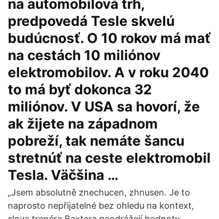
na automobilová trh,
predpovedá Tesle skvelú
budúcnosť. O 10 rokov má mať
na cestách 10 miliónov
elektromobilov. A v roku 2040
to má byť dokonca 32
miliónov. V USA sa hovorí, že
ak žijete na západnom
pobreží, tak nemáte šancu
stretnúť na ceste elektromobil
Tesla. Väčšina …
„Jsem absolutně znechucen, zhnusen. Je to
naprosto nepřijatelné bez ohledu na kontext,
slova trenéra Baxtera neodrážejí hodnoty