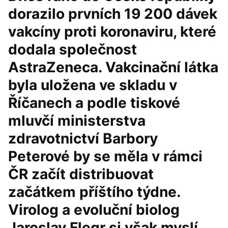
dorazilo prvních 19 200 dávek
vakcíny proti koronaviru, které
dodala společnost
AstraZeneca. Vakcinační látka
byla uložena ve skladu v
Říčanech a podle tiskové
mluvčí ministerstva
zdravotnictví Barbory
Peterové by se měla v rámci
ČR začít distribuovat
začátkem příštího týdne.
Virolog a evoluční biolog
Jaroslav Flegr si však myslí,