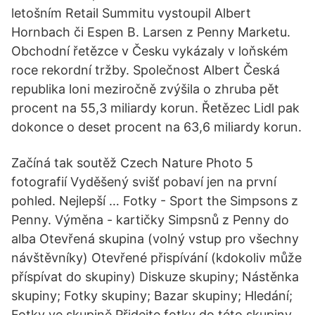
letošním Retail Summitu vystoupil Albert
Hornbach či Espen B. Larsen z Penny Marketu.
Obchodní řetězce v Česku vykázaly v loňském
roce rekordní tržby. Společnost Albert Česká
republika loni meziročně zvýšila o zhruba pět
procent na 55,3 miliardy korun. Řetězec Lidl pak
dokonce o deset procent na 63,6 miliardy korun.
Začíná tak soutěž Czech Nature Photo 5
fotografií Vyděšený svišť pobaví jen na první
pohled. Nejlepší … Fotky - Sport the Simpsons z
Penny. Výměna - kartičky Simpsnů z Penny do
alba Otevřená skupina (volný vstup pro všechny
návštěvníky) Otevřené přispívání (kdokoliv může
příspívat do skupiny) Diskuze skupiny; Nástěnka
skupiny; Fotky skupiny; Bazar skupiny; Hledání;
Fotky ve skupině Přidejte fotky do této skupiny.