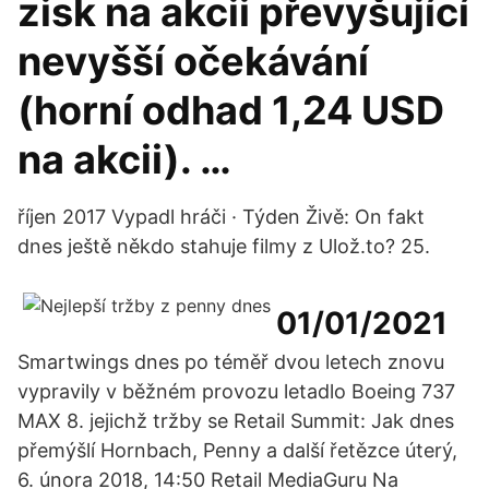
zisk na akcii převyšující
nevyšší očekávání
(horní odhad 1,24 USD
na akcii). …
říjen 2017 Vypadl hráči · Týden Živě: On fakt
dnes ještě někdo stahuje filmy z Ulož.to? 25.
01/01/2021
Smartwings dnes po téměř dvou letech znovu
vypravily v běžném provozu letadlo Boeing 737
MAX 8. jejichž tržby se Retail Summit: Jak dnes
přemýšlí Hornbach, Penny a další řetězce úterý,
6. února 2018, 14:50 Retail MediaGuru Na