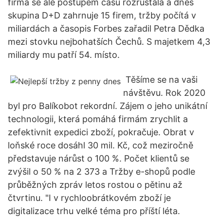
firma se ale postupem času rozrůstala a dnes
skupina D+D zahrnuje 15 firem, tržby počítá v
miliardách a časopis Forbes zařadil Petra Dědka
mezi stovku nejbohatších Čechů. S majetkem 4,3
miliardy mu patří 54. místo.
️ Těšíme se na vaši
návštěvu. Rok 2020
byl pro Balíkobot rekordní. Zájem o jeho unikátní
technologii, která pomáhá firmám zrychlit a
zefektivnit expedici zboží, pokračuje. Obrat v
loňské roce dosáhl 30 mil. Kč, což meziročně
představuje nárůst o 100 %. Počet klientů se
zvýšil o 50 % na 2 373 a Tržby e-shopů podle
průběžných zpráv letos rostou o pětinu až
čtvrtinu. "I v rychloobrátkovém zboží je
digitalizace trhu velké téma pro příští léta.