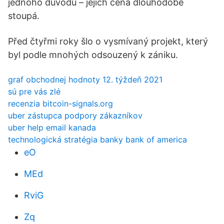
jednoho důvodu – jejich cena dlouhodobě
stoupá.
Před čtyřmi roky šlo o vysmívaný projekt, který
byl podle mnohých odsouzený k zániku.
graf obchodnej hodnoty 12. týždeň 2021
sú pre vás zlé
recenzia bitcoin-signals.org
uber zástupca podpory zákazníkov
uber help email kanada
technologická stratégia banky bank of america
eO
MEd
RviG
Zq