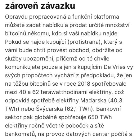
zároveň závazku
Opravdu propracovaná a funkční platforma
můžete zadat nabídku a prodat určité množství
bitcoinů někomu, kdo si vaší nabídku najde.
Pokud se najde kupující (protistrana), který s
vámi bude chtít provést obchod, obdržíte od
služby upozornění, přičemž od té chvíle
komunikujete pouze a jen s kupujícím De Vries vy
svých propočtech vychází z předpokladu, že jen
na těžbu bitcoinů se v roce 2018 spotřebovalo
mezi 40 a 62 terawatthodinami elektřiny, což
odpovídá spotřebě elektřiny Maďarska (40,3
TWh) nebo Švýcarska (62,1 TWh). Bankovní
sektor pak globálně spotřebuje 650 TWh
elektřiny ročně včetně poboček a sítě
bankomatů, na provoz datových center počítá s